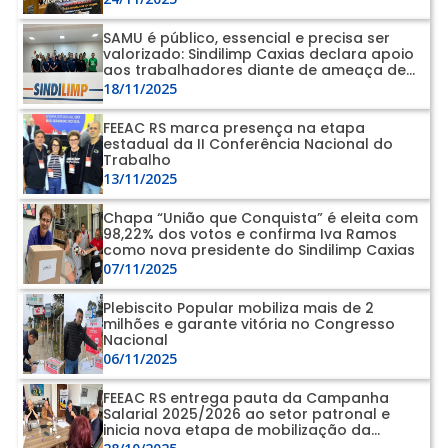
SAMU é público, essencial e precisa ser
valorizado: Sindilimp Caxias declara apoio
aos trabalhadores diante de ameaça de
precarização
18/11/2025
FEEAC RS marca presença na etapa
estadual da II Conferência Nacional do
Trabalho
13/11/2025
Chapa “União que Conquista” é eleita com
98,22% dos votos e confirma Iva Ramos
como nova presidente do Sindilimp Caxias
07/11/2025
Plebiscito Popular mobiliza mais de 2
milhões e garante vitória no Congresso
Nacional
06/11/2025
FEEAC RS entrega pauta da Campanha
Salarial 2025/2026 ao setor patronal e
inicia nova etapa de mobilização da
categoria